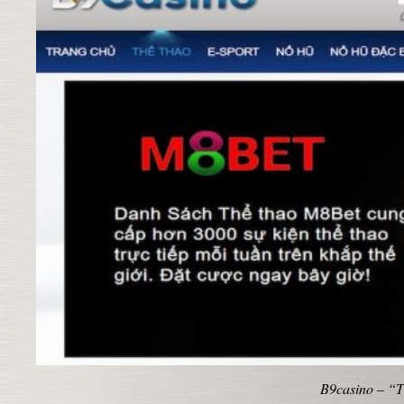
B9casino – “T