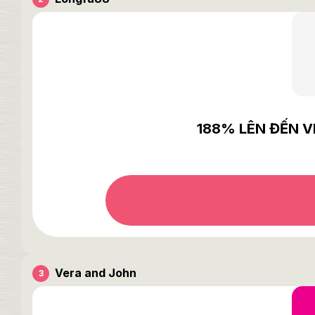
188% LÊN ĐẾN V
Vera and John