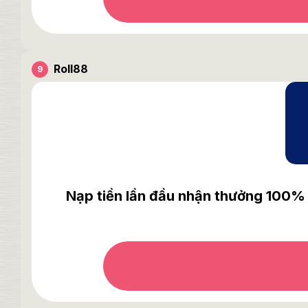
Roll88
Nạp tiền lần đầu nhận thưởng 100% l