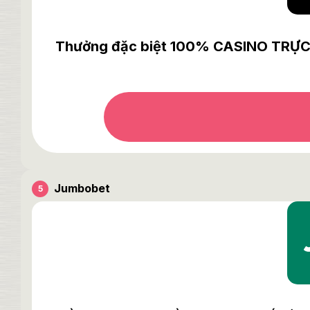
Thưởng đặc biệt 100% CASINO TRỰC 
Jumbobet