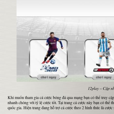
12play – Cập nhậ
Khi muốn tham gia cá cược bóng đá qua mạng bạn có thể truy cậ
nhanh chóng với tỷ lệ cược tốt. Tại trang cá cược này bạn có thể 
quốc gia. Hiện trang đang hỗ trợ cá cược theo 2 hình thức là cược 