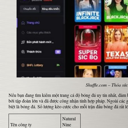
Shuffle.com – Thỏa sức
Nếu bạn đang tìm kiếm một trang cá độ bóng đá uy tín nhất, đảm 
bởi tập đoàn lớn và đã được công nhận tính hợp pháp. Ngoài các g
biệt là bóng đá. Số lượng kèo cược cho mỗi trận đấu bóng đá rất lớ
Natural
Tên công ty
Nine