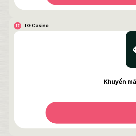
TG Casino
Khuyến mãi