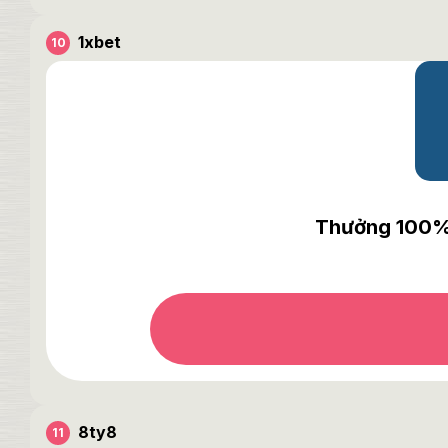
1xbet
Thưởng 100% 
8ty8