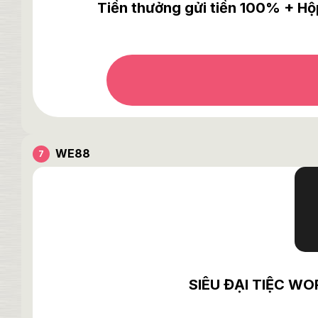
Tiền thưởng gửi tiền 100% + Hộ
WE88
SIÊU ĐẠI TIỆC W