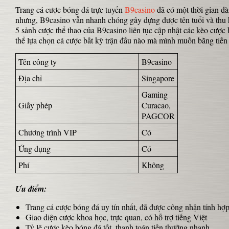
Trang cá cược bóng đá trực tuyến
B9casino
đã có một thời gian dài
nhưng, B9casino vẫn nhanh chóng gây dựng được tên tuổi và thu h
5 sảnh cược thể thao của B9casino liên tục cập nhật các kèo cược 
thể lựa chọn cá cược bất kỳ trận đấu nào mà mình muốn bằng tiền 
Tên công ty
B9casino
Địa chỉ
Singapore
Gaming
Giấy phép
Curacao,
PAGCOR
Chương trình VIP
Có
Ứng dụng
Có
Phí
Không
Ưu điểm:
Trang cá cược bóng đá uy tín nhất, đã được công nhận tính hợ
Giao diện cược khoa học, trực quan, có hỗ trợ tiếng Việt
Tỷ lệ cược kèo bóng đá tốt, thanh toán tiền thưởng nhanh